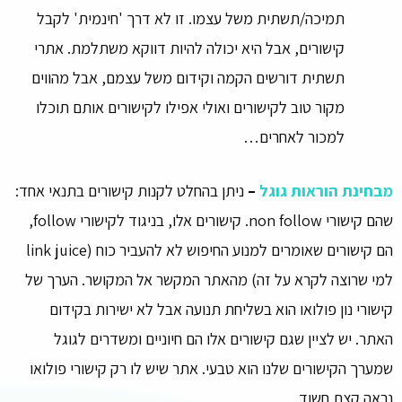
תמיכה/תשתית משל עצמו. זו לא דרך 'חינמית' לקבל
קישורים, אבל היא יכולה להיות דווקא משתלמת. אתרי
תשתית דורשים הקמה וקידום משל עצמם, אבל מהווים
מקור טוב לקישורים ואולי אפילו לקישורים אותם תוכלו
למכור לאחרים…
מבחינת הוראות גוגל
–
ניתן בהחלט לקנות קישורים בתנאי אחד:
שהם קישורי non follow. קישורים אלו, בניגוד לקישורי follow,
הם קישורים שאומרים למנוע החיפוש לא להעביר כוח (link juice
למי שרוצה לקרא על זה) מהאתר המקשר אל המקושר. הערך של
קישורי נון פולואו הוא בשליחת תנועה אבל לא ישירות בקידום
האתר. יש לציין שגם קישורים אלו הם חיוניים ומשדרים לגוגל
שמערך הקישורים שלנו הוא טבעי. אתר שיש לו רק קישורי פולואו
נראה קצת חשוד.